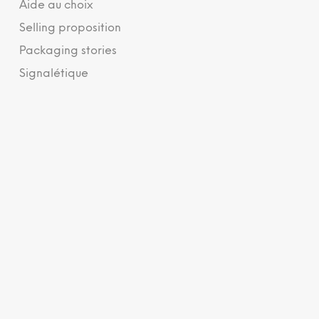
Aide au choix
Selling proposition
Packaging stories
Signalétique
Changement
06.
Nous organisons des ateliers d’écriture pour ré-
embarquer les collaborateurs et accompagner la
transformation des marques et des entreprises.
En savoir plus